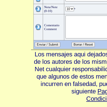
Nota/Note
*
(0-10)
Comentario
Comment
Enviar / Submit
Los mensajes aqui dejados
de los autores de los mism
Net cualquier responsabili
que algunos de estos mens
incurren en falsedad, p
siguiente
Pag
Condic