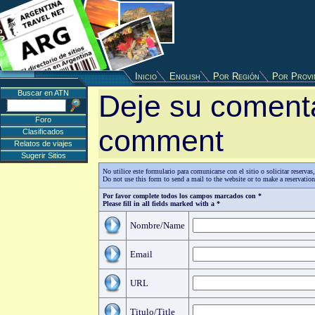
Inicio
English
Por Región
Por Provi
Buscar en ATN
Deje su comenta
Foro
comment
Clasificados
Relatos de viajes
Sugerir Sitios
No utilice este formulario para comunicarse con el sitio o solicitar reserv
Do not use this form to send a mail to the website or to make a reservatio
Por favor complete todos los campos marcados con *
Please fill in all fields marked with a *
Nombre/Name
Email
URL
Titulo/Title