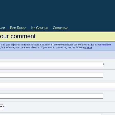
ncia
Por Rubro
Inf.General
Comunidad
 your comment
as, sino para dejar sus comentarios sobre el mismo. Si desea comunicarse con nosotros utilice este
formulario
n, but to leave your comments about it. If you want to contact us, use the following
form
*
*