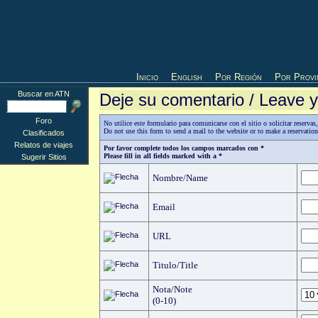
Inicio
English
Por Región
Por Provi
Buscar en ATN
Deje su comentario / Leave
Foro
No utilice este formulario para comunicarse con el sitio o solicitar reserv
Do not use this form to send a mail to the website or to make a reservatio
Clasificados
Relatos de viajes
Por favor complete todos los campos marcados con *
Please fill in all fields marked with a *
Sugerir Sitios
Nombre/Name
Email
URL
Titulo/Title
Nota/Note
(0-10)