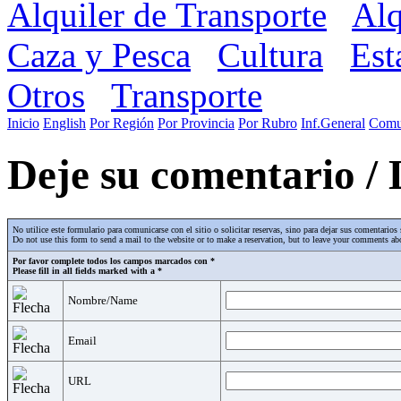
Alquiler de Transporte
Alq
Caza y Pesca
Cultura
Est
Otros
Transporte
Inicio
English
Por Región
Por Provincia
Por Rubro
Inf.General
Comu
Deje su comentario /
No utilice este formulario para comunicarse con el sitio o solicitar reservas, sino para dejar sus comentari
Do not use this form to send a mail to the website or to make a reservation, but to leave your comments abo
Por favor complete todos los campos marcados con *
Please fill in all fields marked with a *
Nombre/Name
Email
URL