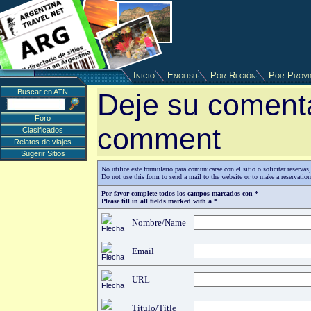
Inicio
English
Por Región
Por Provi
Buscar en ATN
Deje su comenta
Foro
comment
Clasificados
Relatos de viajes
Sugerir Sitios
No utilice este formulario para comunicarse con el sitio o solicitar reserv
Do not use this form to send a mail to the website or to make a reservatio
Por favor complete todos los campos marcados con *
Please fill in all fields marked with a *
Nombre/Name
Email
URL
Titulo/Title