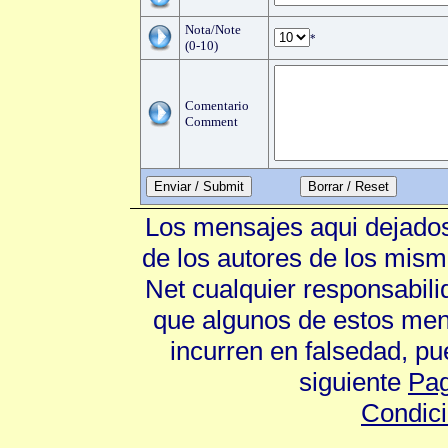
Nota/Note
*
(0-10)
Comentario
Comment
Enviar / Submit
Los mensajes aqui dejados
de los autores de los mism
Net cualquier responsabili
que algunos de estos mens
incurren en falsedad, p
siguiente
Pag
Condic