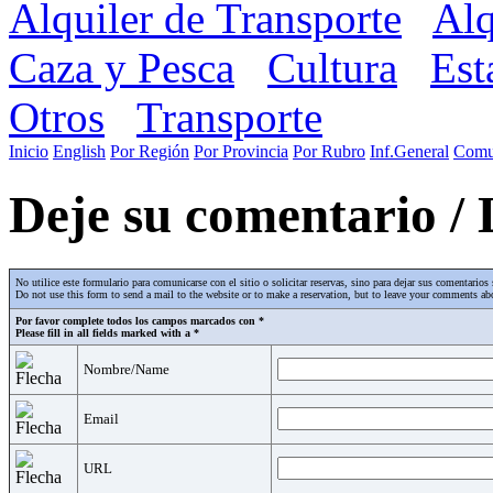
Alquiler de Transporte
Alq
Caza y Pesca
Cultura
Est
Otros
Transporte
Inicio
English
Por Región
Por Provincia
Por Rubro
Inf.General
Comu
Deje su comentario /
No utilice este formulario para comunicarse con el sitio o solicitar reservas, sino para dejar sus comentari
Do not use this form to send a mail to the website or to make a reservation, but to leave your comments abo
Por favor complete todos los campos marcados con *
Please fill in all fields marked with a *
Nombre/Name
Email
URL