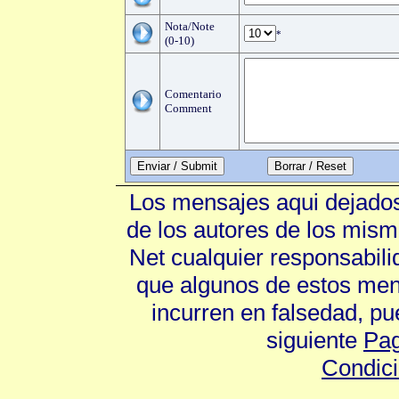
Nota/Note
*
(0-10)
Comentario
Comment
Enviar / Submit
Los mensajes aqui dejados
de los autores de los mism
Net cualquier responsabili
que algunos de estos mens
incurren en falsedad, p
siguiente
Pag
Condic