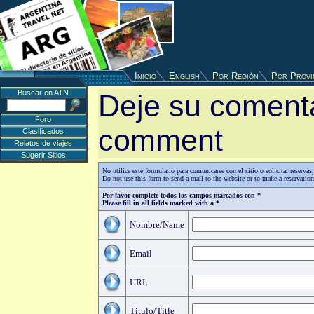
Inicio
English
Por Región
Por Provi
Buscar en ATN
Deje su comenta
Foro
comment
Clasificados
Relatos de viajes
Sugerir Sitios
No utilice este formulario para comunicarse con el sitio o solicitar reserv
Do not use this form to send a mail to the website or to make a reservatio
Por favor complete todos los campos marcados con *
Please fill in all fields marked with a *
Nombre/Name
Email
URL
Titulo/Title