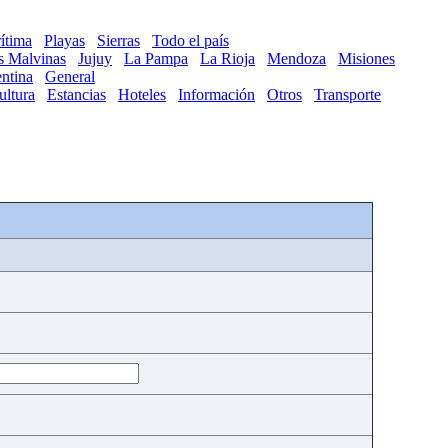
ítima
Playas
Sierras
Todo el país
as Malvinas
Jujuy
La Pampa
La Rioja
Mendoza
Misiones
ntina
General
ultura
Estancias
Hoteles
Información
Otros
Transporte