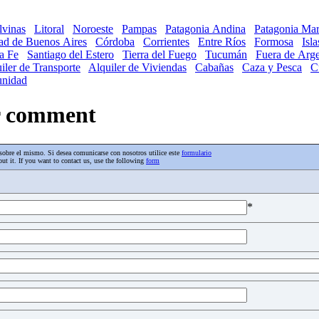
lvinas
Litoral
Noroeste
Pampas
Patagonia Andina
Patagonia Mar
ad de Buenos Aires
Córdoba
Corrientes
Entre Ríos
Formosa
Isl
a Fe
Santiago del Estero
Tierra del Fuego
Tucumán
Fuera de Arge
iler de Transporte
Alquiler de Viviendas
Cabañas
Caza y Pesca
C
nidad
ur comment
os sobre el mismo. Si desea comunicarse con nosotros utilice este
formulario
ut it. If you want to contact us, use the following
form
*