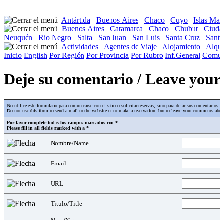
Antártida
Buenos Aires
Chaco
Cuyo
Islas Ma
Buenos Aires
Catamarca
Chaco
Chubut
Ciud
Neuquén
Rio Negro
Salta
San Juan
San Luis
Santa Cruz
Sant
Actividades
Agentes de Viaje
Alojamiento
Alqu
Inicio
English
Por Región
Por Provincia
Por Rubro
Inf.General
Comu
Deje su comentario / Leave yo
No utilice este formulario para comunicarse con el sitio o solicitar reservas, sino para dejar sus comentari
Do not use this form to send a mail to the website or to make a reservation, but to leave your comments abo
Por favor complete todos los campos marcados con *
Please fill in all fields marked with a *
Nombre/Name
Email
URL
Titulo/Title