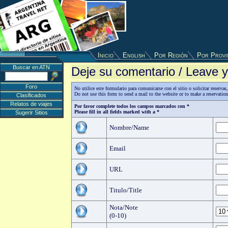
Inicio
English
Por Región
Por Provi
Buscar en ATN
Deje su comentario / Leave
Foro
No utilice este formulario para comunicarse con el sitio o solicitar reserv
Do not use this form to send a mail to the website or to make a reservatio
Clasificados
Relatos de viajes
Por favor complete todos los campos marcados con *
Please fill in all fields marked with a *
Sugerir Sitios
Nombre/Name
Email
URL
Titulo/Title
Nota/Note
(0-10)