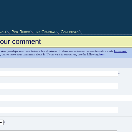
ncia
Por Rubro
Inf.General
Comunidad
 your comment
as, sino para dejar sus comentarios sobre el mismo. Si desea comunicarse con nosotros utilice este
formulario
n, but to leave your comments about it. If you want to contact us, use the following
form
*
*