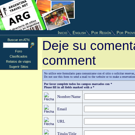
Inicio
English
Por Región
Por Provi
Buscar en ATN
Deje su comenta
Foro
comment
Clasificados
Relatos de viajes
Sugerir Sitios
No utilice este formulario para comunicarse con el sitio o solicitar reserv
Do not use this form to send a mail to the website or to make a reservatio
Por favor complete todos los campos marcados con *
Please fill in all fields marked with a *
Nombre/Name
Email
URL
Titulo/Title