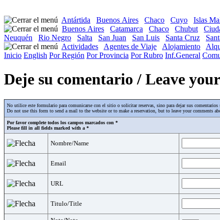
Antártida
Buenos Aires
Chaco
Cuyo
Islas Ma
Buenos Aires
Catamarca
Chaco
Chubut
Ciud
Neuquén
Rio Negro
Salta
San Juan
San Luis
Santa Cruz
Sant
Actividades
Agentes de Viaje
Alojamiento
Alqu
Inicio
English
Por Región
Por Provincia
Por Rubro
Inf.General
Comu
Deje su comentario / Leave yo
No utilice este formulario para comunicarse con el sitio o solicitar reservas, sino para dejar sus comentari
Do not use this form to send a mail to the website or to make a reservation, but to leave your comments abo
Por favor complete todos los campos marcados con *
Please fill in all fields marked with a *
Nombre/Name
Email
URL
Titulo/Title