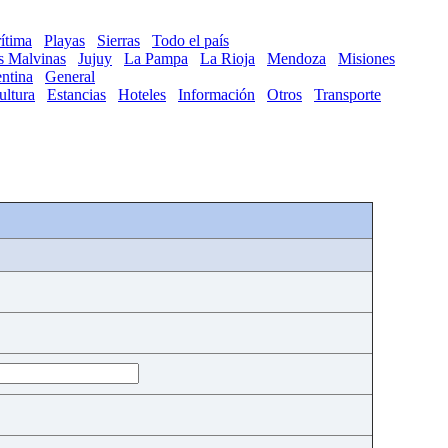
ítima
Playas
Sierras
Todo el país
as Malvinas
Jujuy
La Pampa
La Rioja
Mendoza
Misiones
ntina
General
ultura
Estancias
Hoteles
Información
Otros
Transporte