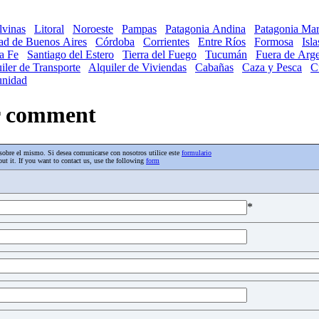
lvinas
Litoral
Noroeste
Pampas
Patagonia Andina
Patagonia Mar
ad de Buenos Aires
Córdoba
Corrientes
Entre Ríos
Formosa
Isl
a Fe
Santiago del Estero
Tierra del Fuego
Tucumán
Fuera de Arge
iler de Transporte
Alquiler de Viviendas
Cabañas
Caza y Pesca
C
nidad
ur comment
os sobre el mismo. Si desea comunicarse con nosotros utilice este
formulario
ut it. If you want to contact us, use the following
form
*