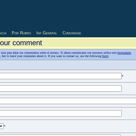
ncia
Por Rubro
Inf.General
Comunidad
 your comment
as, sino para dejar sus comentarios sobre el mismo. Si desea comunicarse con nosotros utilice este
formulario
n, but to leave your comments about it. If you want to contact us, use the following
form
*
*