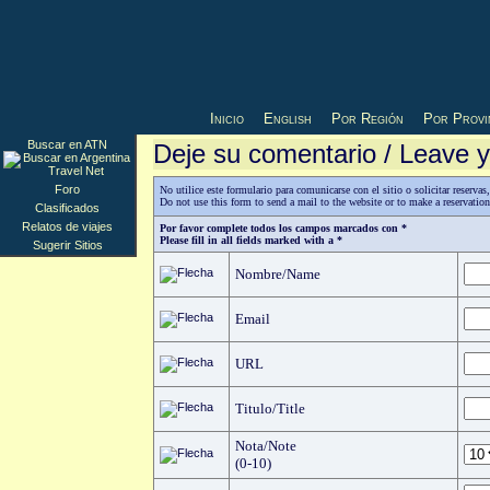
Inicio
English
Por Región
Por Provi
Buscar en ATN
Deje su comentario / Leave
Foro
No utilice este formulario para comunicarse con el sitio o solicitar reserv
Do not use this form to send a mail to the website or to make a reservatio
Clasificados
Relatos de viajes
Por favor complete todos los campos marcados con *
Please fill in all fields marked with a *
Sugerir Sitios
Nombre/Name
Email
URL
Titulo/Title
Nota/Note
(0-10)