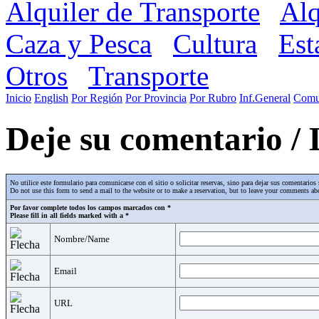
Alquiler de Transporte
Alq
Caza y Pesca
Cultura
Est
Otros
Transporte
Inicio
English
Por Región
Por Provincia
Por Rubro
Inf.General
Comu
Deje su comentario /
No utilice este formulario para comunicarse con el sitio o solicitar reservas, sino para dejar sus comentari
Do not use this form to send a mail to the website or to make a reservation, but to leave your comments abo
Por favor complete todos los campos marcados con *
Please fill in all fields marked with a *
Nombre/Name
Email
URL