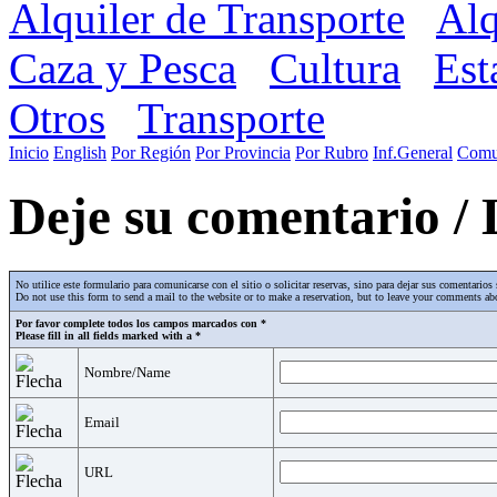
Alquiler de Transporte
Alq
Caza y Pesca
Cultura
Est
Otros
Transporte
Inicio
English
Por Región
Por Provincia
Por Rubro
Inf.General
Comu
Deje su comentario /
No utilice este formulario para comunicarse con el sitio o solicitar reservas, sino para dejar sus comentari
Do not use this form to send a mail to the website or to make a reservation, but to leave your comments abo
Por favor complete todos los campos marcados con *
Please fill in all fields marked with a *
Nombre/Name
Email
URL