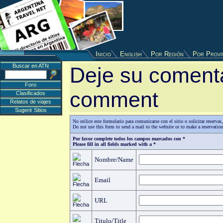
Inicio
English
Por Región
Por Provi
Buscar en ATN
Deje su comenta
Foro
comment
Clasificados
Relatos de viajes
Sugerir Sitios
No utilice este formulario para comunicarse con el sitio o solicitar reserv
Do not use this form to send a mail to the website or to make a reservatio
Por favor complete todos los campos marcados con *
Please fill in all fields marked with a *
Nombre/Name
Email
URL
Titulo/Title