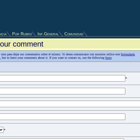
ncia
Por Rubro
Inf.General
Comunidad
 your comment
as, sino para dejar sus comentarios sobre el mismo. Si desea comunicarse con nosotros utilice este
formulario
n, but to leave your comments about it. If you want to contact us, use the following
form
*
*