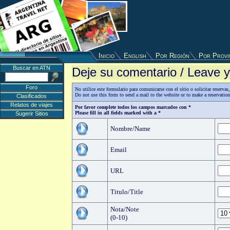
Inicio
English
Por Región
Por Provi
Buscar en ATN
Deje su comentario / Leave
Foro
No utilice este formulario para comunicarse con el sitio o solicitar reserv
Do not use this form to send a mail to the website or to make a reservatio
Clasificados
Relatos de viajes
Por favor complete todos los campos marcados con *
Please fill in all fields marked with a *
Sugerir Sitios
Nombre/Name
Email
URL
Titulo/Title
Nota/Note
(0-10)