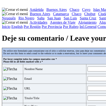
Antártida
Buenos Aires
Chaco
Cuyo
Islas Ma
Buenos Aires
Catamarca
Chaco
Chubut
Ciud
Neuquén
Rio Negro
Salta
San Juan
San Luis
Santa Cruz
Sant
Actividades
Agentes de Viaje
Alojamiento
Alqu
Inicio
English
Por Región
Por Provincia
Por Rubro
Inf.General
Comu
Deje su comentario / Leave yo
No utilice este formulario para comunicarse con el sitio o solicitar reservas, sino para dejar sus comentari
Do not use this form to send a mail to the website or to make a reservation, but to leave your comments abo
Por favor complete todos los campos marcados con *
Please fill in all fields marked with a *
Nombre/Name
Email
URL
Titulo/Title