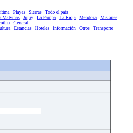
ítima
Playas
Sierras
Todo el país
as Malvinas
Jujuy
La Pampa
La Rioja
Mendoza
Misiones
ntina
General
ultura
Estancias
Hoteles
Información
Otros
Transporte