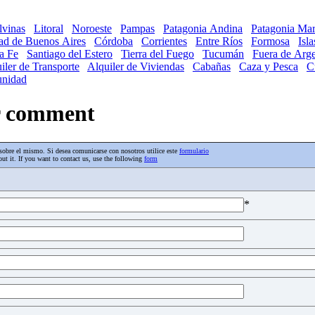
lvinas
Litoral
Noroeste
Pampas
Patagonia Andina
Patagonia Mar
ad de Buenos Aires
Córdoba
Corrientes
Entre Ríos
Formosa
Isl
a Fe
Santiago del Estero
Tierra del Fuego
Tucumán
Fuera de Arge
iler de Transporte
Alquiler de Viviendas
Cabañas
Caza y Pesca
C
nidad
ur comment
os sobre el mismo. Si desea comunicarse con nosotros utilice este
formulario
ut it. If you want to contact us, use the following
form
*