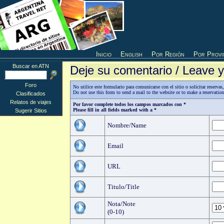
Inicio
English
Por Región
Por Provi
Buscar en ATN
Deje su comentario / Leave
Foro
No utilice este formulario para comunicarse con el sitio o solicitar reserv
Do not use this form to send a mail to the website or to make a reservatio
Clasificados
Relatos de viajes
Por favor complete todos los campos marcados con *
Please fill in all fields marked with a *
Sugerir Sitios
Nombre/Name
Email
URL
Titulo/Title
Nota/Note
(0-10)