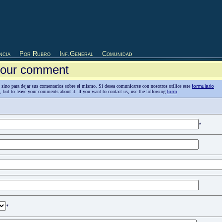
ncia
Por Rubro
Inf.General
Comunidad
 your comment
as, sino para dejar sus comentarios sobre el mismo. Si desea comunicarse con nosotros utilice este
formulario
n, but to leave your comments about it. If you want to contact us, use the following
form
*
*