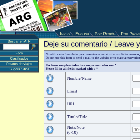
Inicio
English
Por Región
Por Provi
Buscar en ATN
Deje su comentario / Leave
Foro
No utilice este formulario para comunicarse con el sitio o solicitar reserv
Do not use this form to send a mail to the website or to make a reservatio
Clasificados
Relatos de viajes
Por favor complete todos los campos marcados con *
Please fill in all fields marked with a *
Sugerir Sitios
Nombre/Name
Email
URL
Titulo/Title
Nota/Note
(0-10)