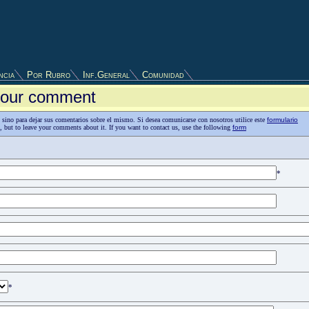
ncia
Por Rubro
Inf.General
Comunidad
 your comment
as, sino para dejar sus comentarios sobre el mismo. Si desea comunicarse con nosotros utilice este
formulario
n, but to leave your comments about it. If you want to contact us, use the following
form
*
*