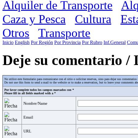
Alquiler de Transporte
Alq
Caza y Pesca
Cultura
Est
Otros
Transporte
Inicio
English
Por Región
Por Provincia
Por Rubro
Inf.General
Comu
Deje su comentario /
No utilice este formulario para comunicarse con el sitio o solicitar reservas, sino para dejar sus comentari
Do not use this form to send a mail to the website or to make a reservation, but to leave your comments abo
Por favor complete todos los campos marcados con *
Please fill in all fields marked with a *
Nombre/Name
Email
URL