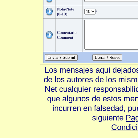
Nota/Note
*
(0-10)
Comentario
Comment
Enviar / Submit
Los mensajes aqui dejados
de los autores de los mism
Net cualquier responsabili
que algunos de estos mens
incurren en falsedad, p
siguiente
Pag
Condic