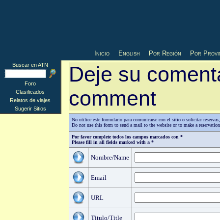
Inicio
English
Por Región
Por Provi
Buscar en ATN
Deje su comenta
Foro
comment
Clasificados
Relatos de viajes
Sugerir Sitios
No utilice este formulario para comunicarse con el sitio o solicitar reserv
Do not use this form to send a mail to the website or to make a reservatio
Por favor complete todos los campos marcados con *
Please fill in all fields marked with a *
Nombre/Name
Email
URL
Titulo/Title