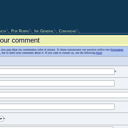
ncia
Por Rubro
Inf.General
Comunidad
 your comment
as, sino para dejar sus comentarios sobre el mismo. Si desea comunicarse con nosotros utilice este
formulario
n, but to leave your comments about it. If you want to contact us, use the following
form
*
*