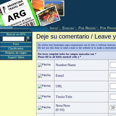
Inicio
English
Por Región
Por Provi
Buscar en ATN
Deje su comentario / Leave
Foro
No utilice este formulario para comunicarse con el sitio o solicitar reserv
Do not use this form to send a mail to the website or to make a reservatio
Clasificados
Relatos de viajes
Por favor complete todos los campos marcados con *
Please fill in all fields marked with a *
Sugerir Sitios
Nombre/Name
Email
URL
Titulo/Title
Nota/Note
(0-10)