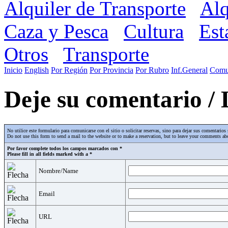
Alquiler de Transporte
Alq
Caza y Pesca
Cultura
Est
Otros
Transporte
Inicio
English
Por Región
Por Provincia
Por Rubro
Inf.General
Comu
Deje su comentario /
No utilice este formulario para comunicarse con el sitio o solicitar reservas, sino para dejar sus comentari
Do not use this form to send a mail to the website or to make a reservation, but to leave your comments abo
Por favor complete todos los campos marcados con *
Please fill in all fields marked with a *
Nombre/Name
Email
URL