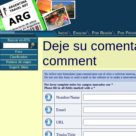
Inicio
English
Por Región
Por Provi
Buscar en ATN
Deje su comenta
Foro
comment
Clasificados
Relatos de viajes
Sugerir Sitios
No utilice este formulario para comunicarse con el sitio o solicitar reserv
Do not use this form to send a mail to the website or to make a reservatio
Por favor complete todos los campos marcados con *
Please fill in all fields marked with a *
Nombre/Name
Email
URL
Titulo/Title