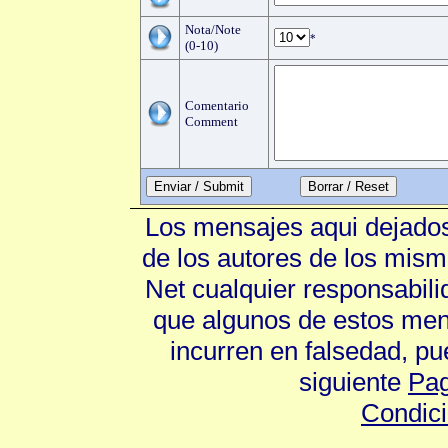
Nota/Note
*
(0-10)
Comentario
Comment
Enviar / Submit
Los mensajes aqui dejados
de los autores de los mism
Net cualquier responsabili
que algunos de estos mens
incurren en falsedad, p
siguiente
Pag
Condic