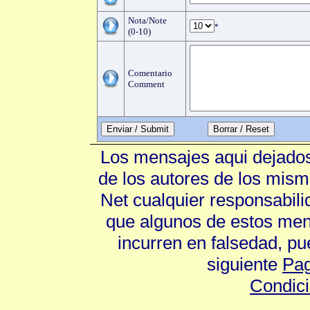
Nota/Note
*
(0-10)
Comentario
Comment
Enviar / Submit
Los mensajes aqui dejados
de los autores de los mism
Net cualquier responsabili
que algunos de estos mens
incurren en falsedad, p
siguiente
Pag
Condic