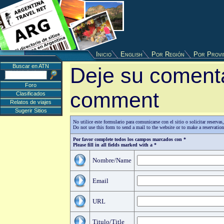
Inicio
English
Por Región
Por Provi
Buscar en ATN
Deje su comenta
Foro
comment
Clasificados
Relatos de viajes
Sugerir Sitios
No utilice este formulario para comunicarse con el sitio o solicitar reserv
Do not use this form to send a mail to the website or to make a reservatio
Por favor complete todos los campos marcados con *
Please fill in all fields marked with a *
Nombre/Name
Email
URL
Titulo/Title