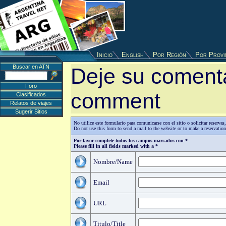
Inicio
English
Por Región
Por Provi
Buscar en ATN
Deje su comenta
Foro
comment
Clasificados
Relatos de viajes
Sugerir Sitios
No utilice este formulario para comunicarse con el sitio o solicitar reserv
Do not use this form to send a mail to the website or to make a reservatio
Por favor complete todos los campos marcados con *
Please fill in all fields marked with a *
Nombre/Name
Email
URL
Titulo/Title