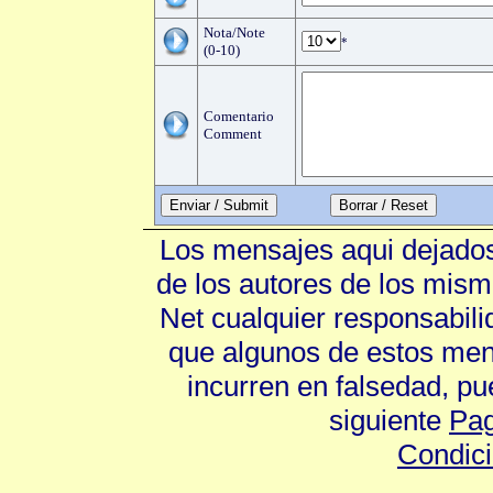
Nota/Note
*
(0-10)
Comentario
Comment
Enviar / Submit
Los mensajes aqui dejados
de los autores de los mism
Net cualquier responsabili
que algunos de estos mens
incurren en falsedad, p
siguiente
Pag
Condic