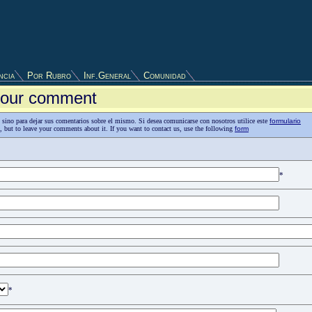
ncia
Por Rubro
Inf.General
Comunidad
 your comment
as, sino para dejar sus comentarios sobre el mismo. Si desea comunicarse con nosotros utilice este
formulario
n, but to leave your comments about it. If you want to contact us, use the following
form
*
*