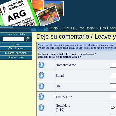
Inicio
English
Por Región
Por Provi
Buscar en ATN
Deje su comentario / Leave
Foro
No utilice este formulario para comunicarse con el sitio o solicitar reserv
Do not use this form to send a mail to the website or to make a reservatio
Clasificados
Relatos de viajes
Por favor complete todos los campos marcados con *
Please fill in all fields marked with a *
Sugerir Sitios
Nombre/Name
Email
URL
Titulo/Title
Nota/Note
(0-10)