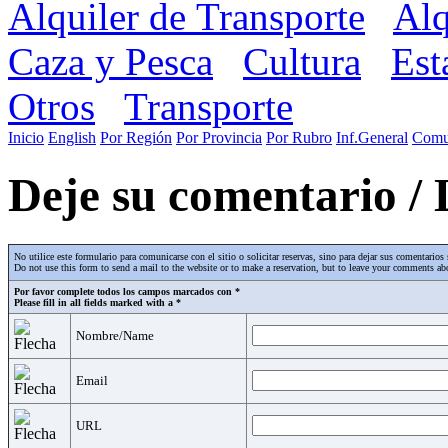
Alquiler de Transporte
Alq
Caza y Pesca
Cultura
Est
Otros
Transporte
Inicio
English
Por Región
Por Provincia
Por Rubro
Inf.General
Comu
Deje su comentario /
No utilice este formulario para comunicarse con el sitio o solicitar reservas, sino para dejar sus comentari
Do not use this form to send a mail to the website or to make a reservation, but to leave your comments abo
Por favor complete todos los campos marcados con *
Please fill in all fields marked with a *
Nombre/Name
Email
URL