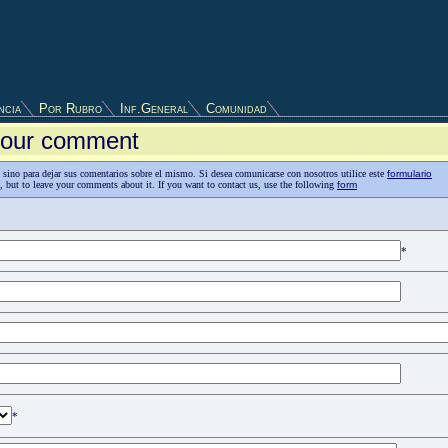
ncia
Por Rubro
Inf.General
Comunidad
 your comment
as, sino para dejar sus comentarios sobre el mismo. Si desea comunicarse con nosotros utilice este
formulario
n, but to leave your comments about it. If you want to contact us, use the following
form
*
*