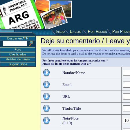
Inicio
English
Por Región
Por Provi
Buscar en ATN
Deje su comentario / Leave
Foro
No utilice este formulario para comunicarse con el sitio o solicitar reserv
Do not use this form to send a mail to the website or to make a reservatio
Clasificados
Relatos de viajes
Por favor complete todos los campos marcados con *
Please fill in all fields marked with a *
Sugerir Sitios
Nombre/Name
Email
URL
Titulo/Title
Nota/Note
(0-10)