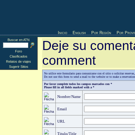
Inicio
English
Por Región
Por Provi
Buscar en ATN
Deje su comenta
Foro
comment
Clasificados
Relatos de viajes
Sugerir Sitios
No utilice este formulario para comunicarse con el sitio o solicitar reserv
Do not use this form to send a mail to the website or to make a reservatio
Por favor complete todos los campos marcados con *
Please fill in all fields marked with a *
Nombre/Name
Email
URL
Titulo/Title