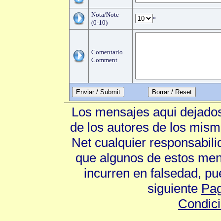
Nota/Note
*
(0-10)
Comentario
Comment
Enviar / Submit
Los mensajes aqui dejados
de los autores de los mism
Net cualquier responsabili
que algunos de estos mens
incurren en falsedad, p
siguiente
Pag
Condic