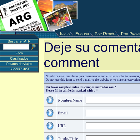
Inicio
English
Por Región
Por Provi
Buscar en ATN
Deje su comenta
Foro
comment
Clasificados
Relatos de viajes
Sugerir Sitios
No utilice este formulario para comunicarse con el sitio o solicitar reserv
Do not use this form to send a mail to the website or to make a reservatio
Por favor complete todos los campos marcados con *
Please fill in all fields marked with a *
Nombre/Name
Email
URL
Titulo/Title