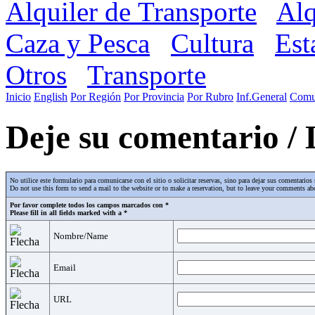
Alquiler de Transporte
Alq
Caza y Pesca
Cultura
Est
Otros
Transporte
Inicio
English
Por Región
Por Provincia
Por Rubro
Inf.General
Comu
Deje su comentario /
No utilice este formulario para comunicarse con el sitio o solicitar reservas, sino para dejar sus comentari
Do not use this form to send a mail to the website or to make a reservation, but to leave your comments abo
Por favor complete todos los campos marcados con *
Please fill in all fields marked with a *
Nombre/Name
Email
URL