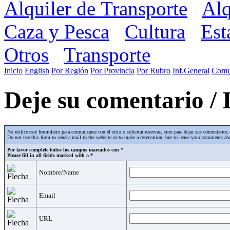
Alquiler de Transporte
Alq
Caza y Pesca
Cultura
Est
Otros
Transporte
Inicio
English
Por Región
Por Provincia
Por Rubro
Inf.General
Comu
Deje su comentario /
No utilice este formulario para comunicarse con el sitio o solicitar reservas, sino para dejar sus comentari
Do not use this form to send a mail to the website or to make a reservation, but to leave your comments abo
Por favor complete todos los campos marcados con *
Please fill in all fields marked with a *
Nombre/Name
Email
URL