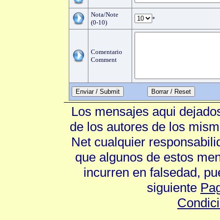
Nota/Note
*
(0-10)
Comentario
Comment
Enviar / Submit
Los mensajes aqui dejados
de los autores de los mism
Net cualquier responsabili
que algunos de estos mens
incurren en falsedad, p
siguiente
Pag
Condic