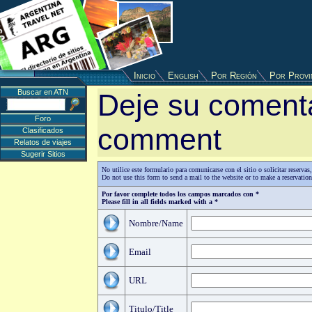
Inicio
English
Por Región
Por Provi
Buscar en ATN
Deje su comenta
Foro
comment
Clasificados
Relatos de viajes
Sugerir Sitios
No utilice este formulario para comunicarse con el sitio o solicitar reserv
Do not use this form to send a mail to the website or to make a reservatio
Por favor complete todos los campos marcados con *
Please fill in all fields marked with a *
Nombre/Name
Email
URL
Titulo/Title