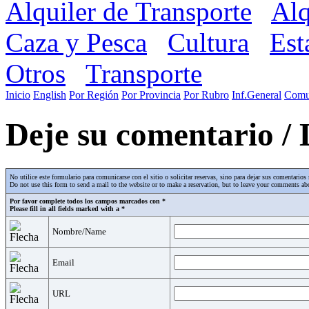
Alquiler de Transporte
Alq
Caza y Pesca
Cultura
Est
Otros
Transporte
Inicio
English
Por Región
Por Provincia
Por Rubro
Inf.General
Comu
Deje su comentario /
No utilice este formulario para comunicarse con el sitio o solicitar reservas, sino para dejar sus comentari
Do not use this form to send a mail to the website or to make a reservation, but to leave your comments abo
Por favor complete todos los campos marcados con *
Please fill in all fields marked with a *
Nombre/Name
Email
URL