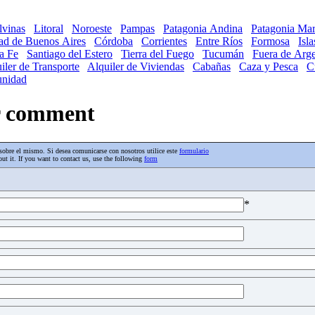
lvinas
Litoral
Noroeste
Pampas
Patagonia Andina
Patagonia Mar
ad de Buenos Aires
Córdoba
Corrientes
Entre Ríos
Formosa
Isl
a Fe
Santiago del Estero
Tierra del Fuego
Tucumán
Fuera de Arge
iler de Transporte
Alquiler de Viviendas
Cabañas
Caza y Pesca
C
nidad
ur comment
os sobre el mismo. Si desea comunicarse con nosotros utilice este
formulario
ut it. If you want to contact us, use the following
form
*