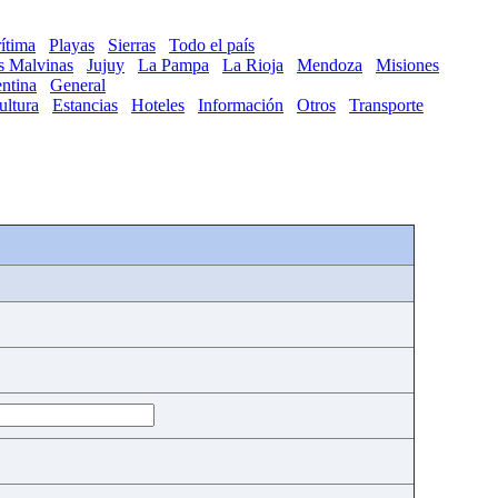
ítima
Playas
Sierras
Todo el país
as Malvinas
Jujuy
La Pampa
La Rioja
Mendoza
Misiones
ntina
General
ultura
Estancias
Hoteles
Información
Otros
Transporte