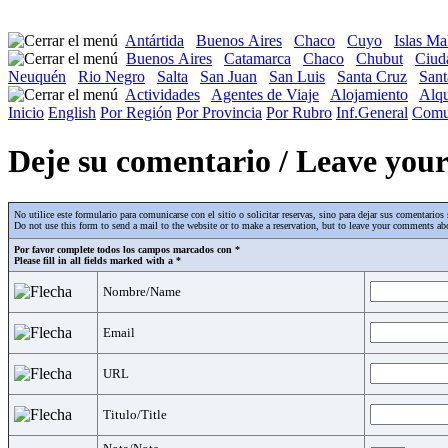
Antártida
Buenos Aires
Chaco
Cuyo
Islas Ma
Buenos Aires
Catamarca
Chaco
Chubut
Ciud
Neuquén
Rio Negro
Salta
San Juan
San Luis
Santa Cruz
Sant
Actividades
Agentes de Viaje
Alojamiento
Alqu
Inicio
English
Por Región
Por Provincia
Por Rubro
Inf.General
Comu
Deje su comentario / Leave yo
No utilice este formulario para comunicarse con el sitio o solicitar reservas, sino para dejar sus comentari
Do not use this form to send a mail to the website or to make a reservation, but to leave your comments abo
Por favor complete todos los campos marcados con *
Please fill in all fields marked with a *
Nombre/Name
Email
URL
Titulo/Title