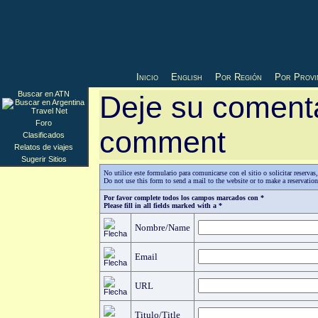
Inicio
English
Por Región
Por Provi
Buscar en ATN
Deje su comenta
Foro
comment
Clasificados
Relatos de viajes
Sugerir Sitios
No utilice este formulario para comunicarse con el sitio o solicitar reserv
Do not use this form to send a mail to the website or to make a reservatio
Por favor complete todos los campos marcados con *
Please fill in all fields marked with a *
Nombre/Name
Email
URL
Titulo/Title