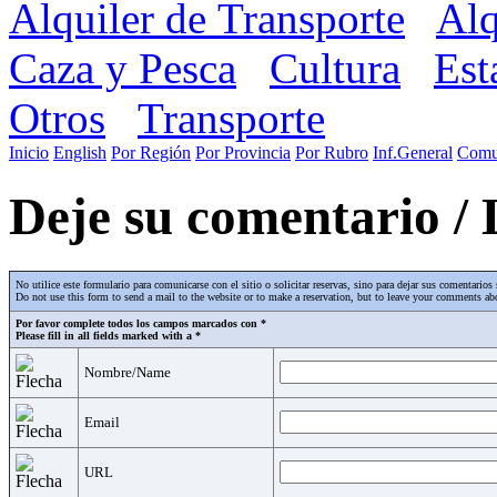
Alquiler de Transporte
Alq
Caza y Pesca
Cultura
Est
Otros
Transporte
Inicio
English
Por Región
Por Provincia
Por Rubro
Inf.General
Comu
Deje su comentario /
No utilice este formulario para comunicarse con el sitio o solicitar reservas, sino para dejar sus comentari
Do not use this form to send a mail to the website or to make a reservation, but to leave your comments abo
Por favor complete todos los campos marcados con *
Please fill in all fields marked with a *
Nombre/Name
Email
URL