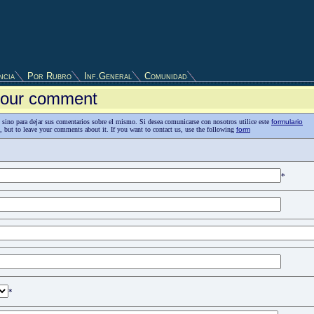
ncia
Por Rubro
Inf.General
Comunidad
 your comment
as, sino para dejar sus comentarios sobre el mismo. Si desea comunicarse con nosotros utilice este
formulario
n, but to leave your comments about it. If you want to contact us, use the following
form
*
*