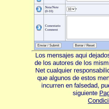
Nota/Note
*
(0-10)
Comentario
Comment
Enviar / Submit
Los mensajes aqui dejados
de los autores de los mism
Net cualquier responsabili
que algunos de estos mens
incurren en falsedad, p
siguiente
Pag
Condic