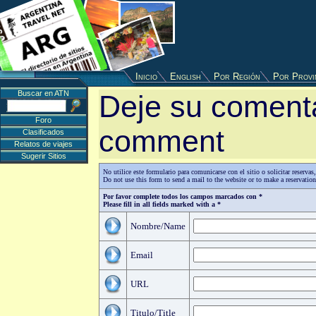
Inicio
English
Por Región
Por Provi
Buscar en ATN
Deje su comenta
Foro
comment
Clasificados
Relatos de viajes
Sugerir Sitios
No utilice este formulario para comunicarse con el sitio o solicitar reserv
Do not use this form to send a mail to the website or to make a reservatio
Por favor complete todos los campos marcados con *
Please fill in all fields marked with a *
Nombre/Name
Email
URL
Titulo/Title