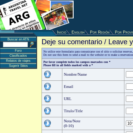
Inicio
English
Por Región
Por Provi
Buscar en ATN
Deje su comentario / Leave
Foro
No utilice este formulario para comunicarse con el sitio o solicitar reserv
Do not use this form to send a mail to the website or to make a reservatio
Clasificados
Relatos de viajes
Por favor complete todos los campos marcados con *
Please fill in all fields marked with a *
Sugerir Sitios
Nombre/Name
Email
URL
Titulo/Title
Nota/Note
(0-10)