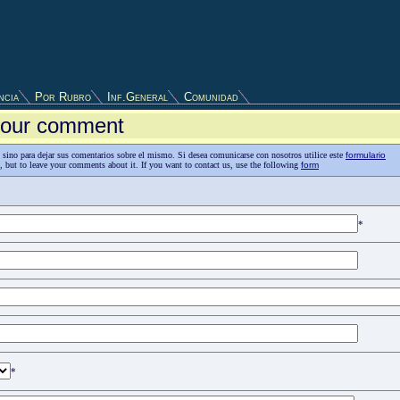
ncia
Por Rubro
Inf.General
Comunidad
 your comment
as, sino para dejar sus comentarios sobre el mismo. Si desea comunicarse con nosotros utilice este
formulario
n, but to leave your comments about it. If you want to contact us, use the following
form
*
*