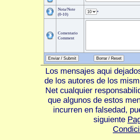
Nota/Note
*
(0-10)
Comentario
Comment
Enviar / Submit
Los mensajes aqui dejados
de los autores de los mism
Net cualquier responsabili
que algunos de estos mens
incurren en falsedad, p
siguiente
Pag
Condic