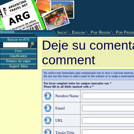
Inicio
English
Por Región
Por Provi
Buscar en ATN
Deje su comenta
Foro
comment
Clasificados
Relatos de viajes
Sugerir Sitios
No utilice este formulario para comunicarse con el sitio o solicitar reserv
Do not use this form to send a mail to the website or to make a reservatio
Por favor complete todos los campos marcados con *
Please fill in all fields marked with a *
Nombre/Name
Email
URL
Titulo/Title