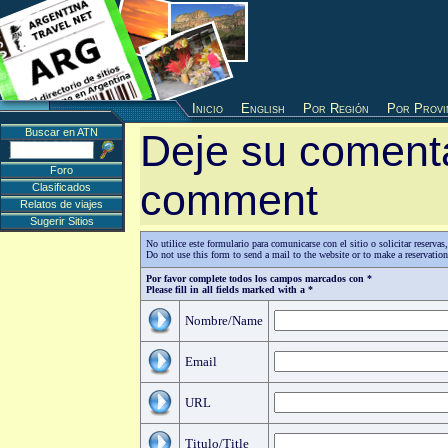
Inicio
English
Por Región
Por Provi
Buscar en ATN
Deje su comenta
Foro
comment
Clasificados
Relatos de viajes
Sugerir Sitios
No utilice este formulario para comunicarse con el sitio o solicitar reserv
Do not use this form to send a mail to the website or to make a reservatio
Por favor complete todos los campos marcados con *
Please fill in all fields marked with a *
Nombre/Name
Email
URL
Titulo/Title