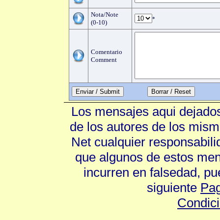
Nota/Note
*
(0-10)
Comentario
Comment
Enviar / Submit
Los mensajes aqui dejados
de los autores de los mism
Net cualquier responsabili
que algunos de estos mens
incurren en falsedad, p
siguiente
Pag
Condic