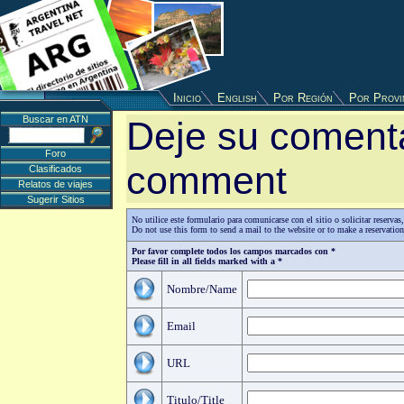
Inicio
English
Por Región
Por Provi
Buscar en ATN
Deje su comenta
Foro
comment
Clasificados
Relatos de viajes
Sugerir Sitios
No utilice este formulario para comunicarse con el sitio o solicitar reserv
Do not use this form to send a mail to the website or to make a reservatio
Por favor complete todos los campos marcados con *
Please fill in all fields marked with a *
Nombre/Name
Email
URL
Titulo/Title