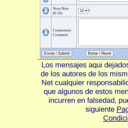
Nota/Note
*
(0-10)
Comentario
Comment
Enviar / Submit
Los mensajes aqui dejados
de los autores de los mism
Net cualquier responsabili
que algunos de estos mens
incurren en falsedad, p
siguiente
Pag
Condic