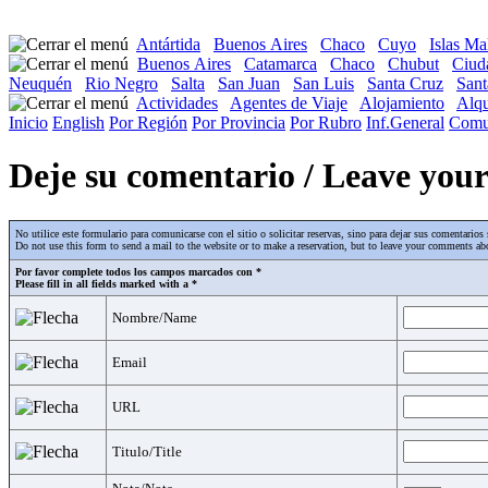
Antártida
Buenos Aires
Chaco
Cuyo
Islas Ma
Buenos Aires
Catamarca
Chaco
Chubut
Ciud
Neuquén
Rio Negro
Salta
San Juan
San Luis
Santa Cruz
Sant
Actividades
Agentes de Viaje
Alojamiento
Alqu
Inicio
English
Por Región
Por Provincia
Por Rubro
Inf.General
Comu
Deje su comentario / Leave yo
No utilice este formulario para comunicarse con el sitio o solicitar reservas, sino para dejar sus comentari
Do not use this form to send a mail to the website or to make a reservation, but to leave your comments abo
Por favor complete todos los campos marcados con *
Please fill in all fields marked with a *
Nombre/Name
Email
URL
Titulo/Title