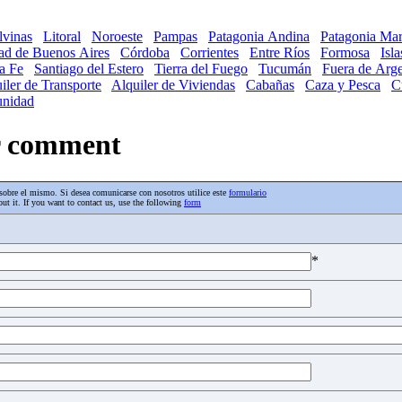
lvinas
Litoral
Noroeste
Pampas
Patagonia Andina
Patagonia Mar
ad de Buenos Aires
Córdoba
Corrientes
Entre Ríos
Formosa
Isl
a Fe
Santiago del Estero
Tierra del Fuego
Tucumán
Fuera de Arge
iler de Transporte
Alquiler de Viviendas
Cabañas
Caza y Pesca
C
nidad
ur comment
os sobre el mismo. Si desea comunicarse con nosotros utilice este
formulario
ut it. If you want to contact us, use the following
form
*