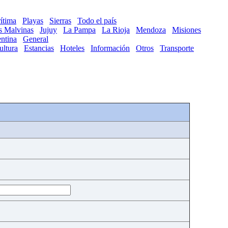
ítima
Playas
Sierras
Todo el país
as Malvinas
Jujuy
La Pampa
La Rioja
Mendoza
Misiones
ntina
General
ultura
Estancias
Hoteles
Información
Otros
Transporte