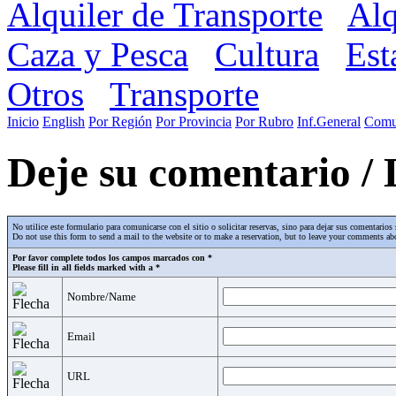
Alquiler de Transporte
Alq
Caza y Pesca
Cultura
Est
Otros
Transporte
Inicio
English
Por Región
Por Provincia
Por Rubro
Inf.General
Comu
Deje su comentario /
No utilice este formulario para comunicarse con el sitio o solicitar reservas, sino para dejar sus comentari
Do not use this form to send a mail to the website or to make a reservation, but to leave your comments abo
Por favor complete todos los campos marcados con *
Please fill in all fields marked with a *
Nombre/Name
Email
URL