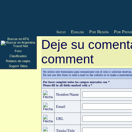
Inicio
English
Por Región
Por Provi
Buscar en ATN
Deje su comenta
Foro
comment
Clasificados
Relatos de viajes
Sugerir Sitios
No utilice este formulario para comunicarse con el sitio o solicitar reserv
Do not use this form to send a mail to the website or to make a reservatio
Por favor complete todos los campos marcados con *
Please fill in all fields marked with a *
Nombre/Name
Email
URL
Titulo/Title