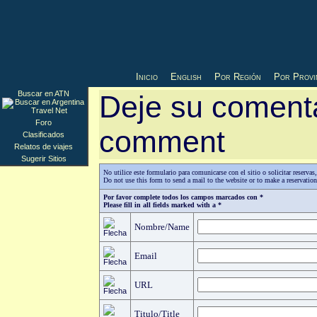
Inicio
English
Por Región
Por Provi
Buscar en ATN
Deje su comenta
Foro
comment
Clasificados
Relatos de viajes
Sugerir Sitios
No utilice este formulario para comunicarse con el sitio o solicitar reserv
Do not use this form to send a mail to the website or to make a reservatio
Por favor complete todos los campos marcados con *
Please fill in all fields marked with a *
Nombre/Name
Email
URL
Titulo/Title