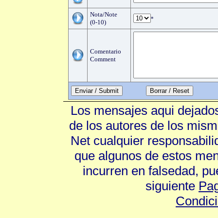
Nota/Note
*
(0-10)
Comentario
Comment
Enviar / Submit
Los mensajes aqui dejados
de los autores de los mism
Net cualquier responsabili
que algunos de estos mens
incurren en falsedad, p
siguiente
Pag
Condic