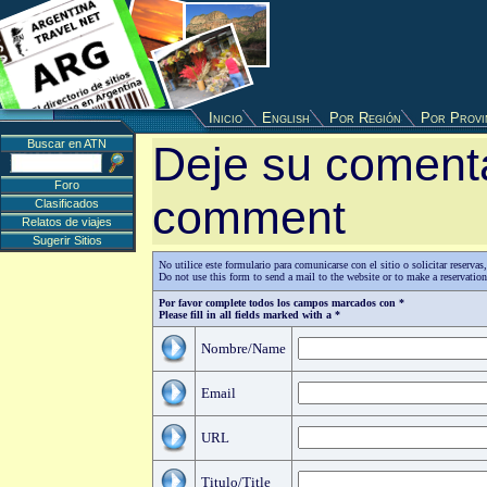
Inicio
English
Por Región
Por Provi
Buscar en ATN
Deje su comenta
Foro
comment
Clasificados
Relatos de viajes
Sugerir Sitios
No utilice este formulario para comunicarse con el sitio o solicitar reserv
Do not use this form to send a mail to the website or to make a reservatio
Por favor complete todos los campos marcados con *
Please fill in all fields marked with a *
Nombre/Name
Email
URL
Titulo/Title