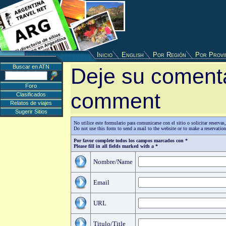
Inicio
English
Por Región
Por Provi
Buscar en ATN
Deje su comenta
Foro
comment
Clasificados
Relatos de viajes
Sugerir Sitios
No utilice este formulario para comunicarse con el sitio o solicitar reserv
Do not use this form to send a mail to the website or to make a reservatio
Por favor complete todos los campos marcados con *
Please fill in all fields marked with a *
Nombre/Name
Email
URL
Titulo/Title