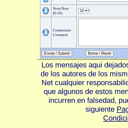
Nota/Note
*
(0-10)
Comentario
Comment
Enviar / Submit
Los mensajes aqui dejados
de los autores de los mism
Net cualquier responsabili
que algunos de estos mens
incurren en falsedad, p
siguiente
Pag
Condic